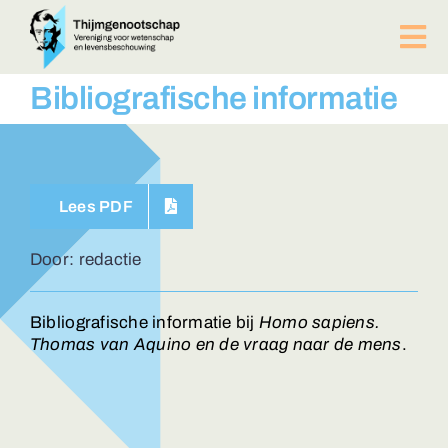
Ga
naar
Tog
inhoud
Nav
PUBLICATIES
Bibliografische informatie
BIJEENKOMSTEN
ACTUEEL
Over ons
Lees PDF
Afdelingen
Lid worden?
Door: redactie
Contact
ZOEKEN
Bibliografische informatie bij
Homo sapiens.
NAAR:
Thomas van Aquino en de vraag naar de mens
.