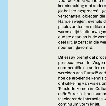
Vóór de komst van foto en 
kennismaking met andere c
globaliseringsproces’ – g
verschaften, objecten die 
Handelswegen, evenals de
plaatsvonden en militaire
waren altijd ‘cultuurwegen
oudste daarvan is de wer
deel uit, ja zelfs: in die 
noemen, gevormd.
Dit essay brengt dat proce
perspectieven. In ‘Wege
commerciële en andere re
werelden van Eurazië verb
hoe de groeiende kennis 
ontwikkeling van visies o
Tenslotte komen in ‘Cult
en/inEurazië’ lijnen same
fascinerende interacties w
continuüm vorm krijgt.