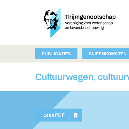
Ga
naar
inhoud
PUBLICATIES
BIJEENKOMSTEN
Cultuurwegen, cultuu
Lees PDF