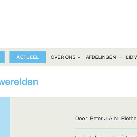
ACTUEEL
OVER ONS
AFDELINGEN
LID
rwerelden
Door: Peter J.A.N. Rietb