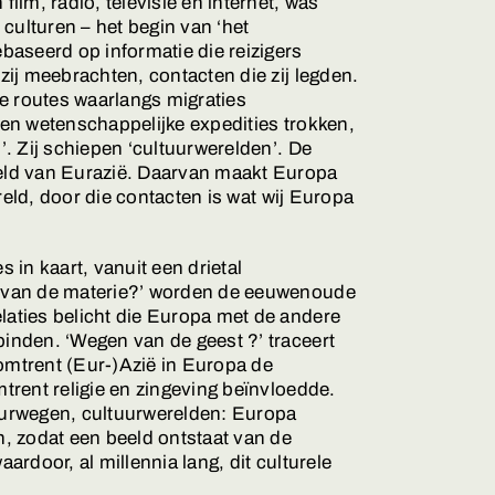
film, radio, televisie en internet, was
ulturen – het begin van ‘het
ebaseerd op informatie die reizigers
zij meebrachten, contacten die zij legden.
 routes waarlangs migraties
 en wetenschappelijke expedities trokken,
’. Zij schiepen ‘cultuurwerelden’. De
eld van Eurazië. Daarvan maakt Europa
wereld, door die contacten is wat wij Europa
s in kaart, vanuit een drietal
n van de materie?’ worden de eeuwenoude
laties belicht die Europa met de andere
inden. ‘Wegen van de geest ?’ traceert
omtrent (Eur-)Azië in Europa de
mtrent religie en zingeving beïnvloedde.
uurwegen, cultuurwerelden: Europa
n, zodat een beeld ontstaat van de
aardoor, al millennia lang, dit culturele