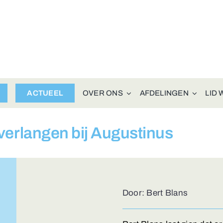
ACTUEEL
OVER ONS
AFDELINGEN
LID
 verlangen bij Augustinus
Door: Bert Blans