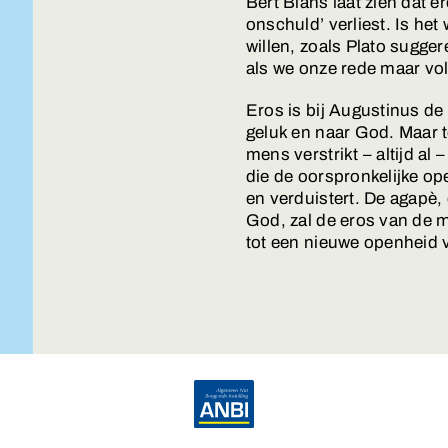
Bert Blans laat zien dat er
onschuld’ verliest. Is het 
willen, zoals Plato sugger
als we onze rede maar vo
Eros is bij Augustinus de
geluk en naar God. Maar te
mens verstrikt – altijd al 
die de oorspronkelijke o
en verduistert. De agapè,
God, zal de eros van de 
tot een nieuwe openheid 