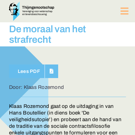
Ga
naar
Tog
inhoud
Nav
PUBLICATIES
De moraal van het
BIJEENKOMSTEN
strafrecht
ACTUEEL
Over ons
Afdelingen
Lees PDF
Lid worden?
Contact
Door: Klaas Rozemond
ZOEKEN
NAAR:
Klaas Rozemond gaat op de uitdaging in van
Hans Boutellier (in diens boek 'De
veiligheidsutopie') en probeert aan de hand van
de traditie van de sociale contractsfilosofie
enkele uitgangspunten te formuleren voor een