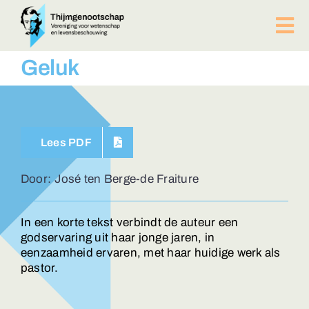
Ga
naar
Tog
inhoud
Nav
PUBLICATIES
Geluk
BIJEENKOMSTEN
ACTUEEL
Over ons
Lees PDF
Afdelingen
Lid worden?
Door: José ten Berge-de Fraiture
Contact
ZOEKEN
In een korte tekst verbindt de auteur een
NAAR:
godservaring uit haar jonge jaren, in
eenzaamheid ervaren, met haar huidige werk als
pastor.