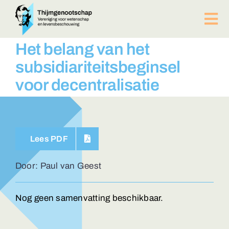
Ga
naar
Tog
inhoud
Nav
PUBLICATIES
Het belang van het
BIJEENKOMSTEN
subsidiariteitsbeginsel
ACTUEEL
voor decentralisatie
Over ons
Afdelingen
Lid worden?
Lees PDF
Contact
ZOEKEN
Door: Paul van Geest
NAAR:
Nog geen samenvatting beschikbaar.