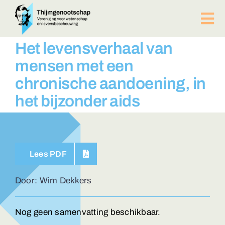
Ga
naar
Tog
inhoud
Nav
PUBLICATIES
Het levensverhaal van
BIJEENKOMSTEN
mensen met een
ACTUEEL
chronische aandoening, in
Over ons
het bijzonder aids
Afdelingen
Lid worden?
Contact
Lees PDF
ZOEKEN
NAAR:
Door: Wim Dekkers
Nog geen samenvatting beschikbaar.