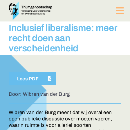
Ga
naar
Tog
inhoud
Nav
PUBLICATIES
Inclusief liberalisme: meer
BIJEENKOMSTEN
recht doen aan
ACTUEEL
verscheidenheid
Over ons
Afdelingen
Lid worden?
Lees PDF
Contact
ZOEKEN
Door: Wibren van der Burg
NAAR:
Wibren van der Burg meent dat wij overal een
open publieke discussie over moeten voeren,
waarin ruimte is voor allerlei soorten