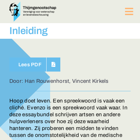
Ga
naar
Tog
inhoud
Nav
PUBLICATIES
Inleiding
BIJEENKOMSTEN
ACTUEEL
Over ons
Lees PDF
Afdelingen
Lid worden?
Door: Han Rouwenhorst, Vincent Kirkels
Contact
ZOEKEN
Hoop doet leven. Een spreekwoord is vaak een
NAAR:
cliché. Evenzo is een spreekwoord vaak waar. In
deze essaybundel schrijven artsen en andere
hulpverleners over hoe zij deze waarheid
hanteren. Zij proberen een midden te vinden
tussen de onomstotelijkheid van de medische