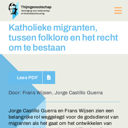
Ga
naar
Tog
inhoud
Nav
PUBLICATIES
Katholieke migranten,
BIJEENKOMSTEN
tussen folklore en het recht
ACTUEEL
om te bestaan
Over ons
Afdelingen
Lid worden?
Lees PDF
Contact
ZOEKEN
Door: Frans Wijsen, Jorge Castillo Guerra
NAAR:
Jorge Castillo Guerra en Frans Wijsen zien een
belangrijke rol weggelegd voor de godsdienst van
migranten als het gaat om het ontwikkelen van