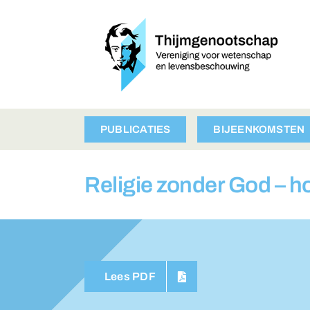
Ga
naar
inhoud
PUBLICATIES
BIJEENKOMSTEN
Religie zonder God – h
Lees PDF