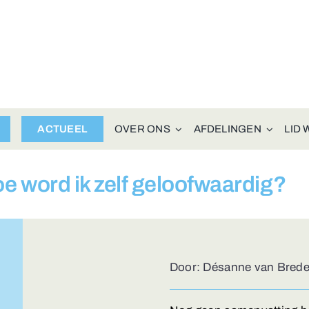
ACTUEEL
OVER ONS
AFDELINGEN
LID
oe word ik zelf geloofwaardig?
Door: Désanne van Bred