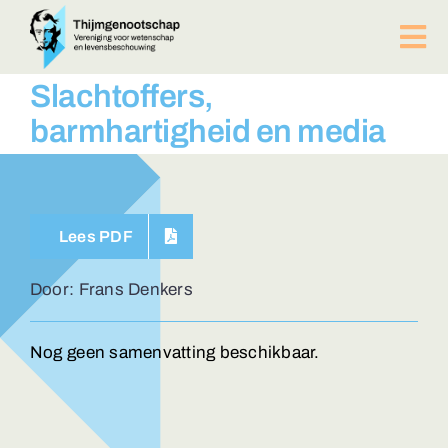
Ga
naar
Tog
inhoud
Nav
PUBLICATIES
Slachtoffers,
BIJEENKOMSTEN
barmhartigheid en media
ACTUEEL
Over ons
Afdelingen
Lees PDF
Lid worden?
Contact
Door: Frans Denkers
ZOEKEN
NAAR:
Nog geen samenvatting beschikbaar.