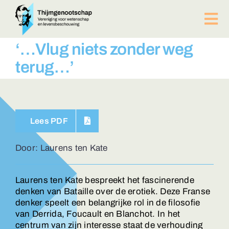
Ga
naar
Tog
inhoud
Nav
PUBLICATIES
‘…Vlug niets zonder weg
BIJEENKOMSTEN
terug…’
ACTUEEL
Over ons
Afdelingen
Lees PDF
Lid worden?
Contact
Door: Laurens ten Kate
ZOEKEN
NAAR:
Laurens ten Kate bespreekt het fascinerende
denken van Bataille over de erotiek. Deze Franse
denker speelt een belangrijke rol in de filosofie
van Derrida, Foucault en Blanchot. In het
centrum van zijn interesse staat de verhouding