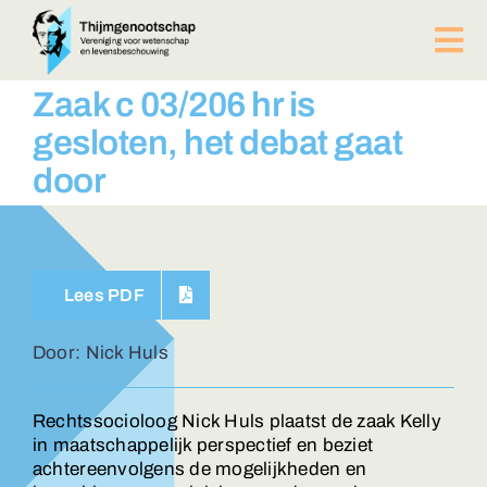
Ga
naar
Tog
inhoud
Nav
PUBLICATIES
Zaak c 03/206 hr is
BIJEENKOMSTEN
gesloten, het debat gaat
ACTUEEL
door
Over ons
Afdelingen
Lid worden?
Lees PDF
Contact
ZOEKEN
Door: Nick Huls
NAAR:
Rechtssocioloog Nick Huls plaatst de zaak Kelly
in maatschappelijk perspectief en beziet
achtereenvolgens de mogelijkheden en