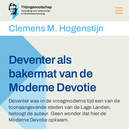
Ga
naar
Tog
inhoud
Nav
PUBLICATIES
Clemens M. Hogenstijn
BIJEENKOMSTEN
ACTUEEL
Over ons
Deventer als
Afdelingen
bakermat van de
Lid worden?
Contact
Moderne Devotie
ZOEKEN
NAAR:
Deventer was in de vroegmoderne tijd een van de
toonaangevende steden van de Lage Landen,
betoogt de auteur. Geen wonder dat hier de
Moderne Devotie opkwam.