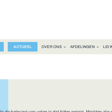
ACTUEEL
OVER ONS
AFDELINGEN
LID
t
 de beleving van velen is dat bitter weinig. Markten zijn