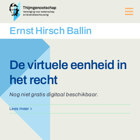
Ga
naar
Tog
inhoud
Nav
PUBLICATIES
Ernst Hirsch Ballin
BIJEENKOMSTEN
ACTUEEL
Over ons
De virtuele eenheid in
Afdelingen
het recht
Lid worden?
Contact
Nog niet gratis digitaal beschikbaar.
ZOEKEN
NAAR:
Lees meer