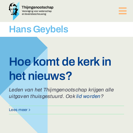
Ga
naar
Tog
inhoud
Nav
PUBLICATIES
Hans Geybels
BIJEENKOMSTEN
ACTUEEL
Over ons
Hoe komt de kerk in
Afdelingen
het nieuws?
Lid worden?
Contact
Leden van het Thijmgenootschap krijgen alle
ZOEKEN
uitgaven thuisgestuurd. Ook
lid worden
?
NAAR:
Lees meer