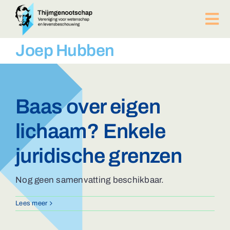
Ga
naar
Tog
inhoud
Nav
PUBLICATIES
Joep Hubben
BIJEENKOMSTEN
ACTUEEL
Over ons
Baas over eigen
Afdelingen
lichaam? Enkele
Lid worden?
Contact
juridische grenzen
ZOEKEN
NAAR:
Nog geen samenvatting beschikbaar.
Lees meer