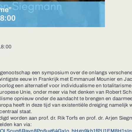
sme”
8:00
18:00
ijmgenootschap een symposium over de onlangs verschene
wintigste eeuw in Frankrijk met Emmanuel Mounier en Jac
log een alternatief voor individualisme en totalitarism
Europese Unie, onder meer via het denken van Robert Sc
alisme opnieuw onder de aandacht te brengen en daarmee 
pa heeft in deze tijd van existentiële dreiging namelijk
centraal staat.
gd worden aan prof. dr. Rik Torfs en prof. dr. Arjen Sie
elden kan via:
1FAIpQLScuq6Rayn8Pn6ug64GxIo_bHgo9kb1fPU1EM8H1sIq