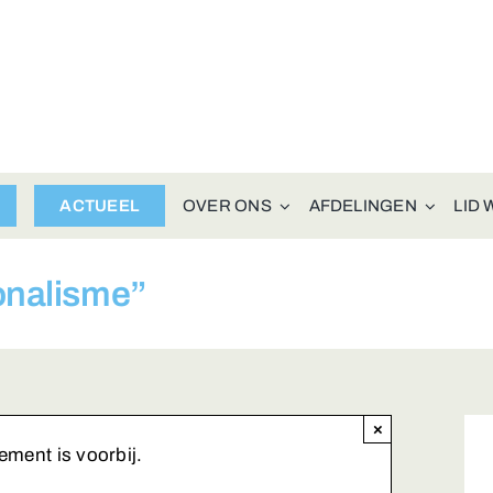
ACTUEEL
OVER ONS
AFDELINGEN
LID
onalisme”
×
ement is voorbij.