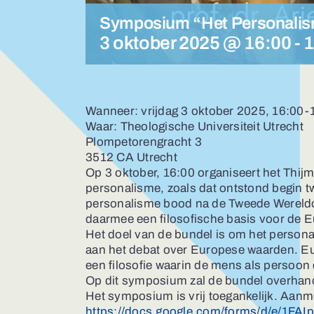
Symposium “Het Personali
3 oktober 2025 @ 16:00
-
1
Wanneer: vrijdag 3 oktober 2025, 16:00-
Waar: Theologische Universiteit Utrecht
Plompetorengracht 3
3512 CA Utrecht
Op 3 oktober, 16:00 organiseert het Th
personalisme, zoals dat ontstond begin t
personalisme bood na de Tweede Wereldoor
daarmee een filosofische basis voor de 
Het doel van de bundel is om het person
aan het debat over Europese waarden. Euro
een filosofie waarin de mens als persoon 
Op dit symposium zal de bundel overhandi
Het symposium is vrij toegankelijk. Aanm
https://docs.google.com/forms/d/e/