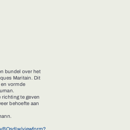
n bundel over het
ques Maritain. Dit
e en vormde
human.
richting te geven
 weer behoefte aan
gmann.
yBQsdIw/viewform?