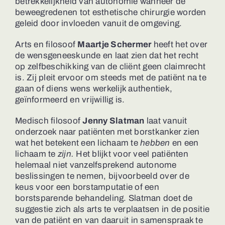
betrekkelijkheid van autonomie wanneer de
beweegredenen tot esthetische chirurgie worden
geleid door invloeden vanuit de omgeving.
Arts en filosoof
Maartje Schermer
heeft het over
de wensgeneeskunde en laat zien dat het recht
op zelfbeschikking van de cliënt geen claimrecht
is. Zij pleit ervoor om steeds met de patiënt na te
gaan of diens wens werkelijk authentiek,
geïnformeerd en vrijwillig is.
Medisch filosoof
Jenny Slatman
laat vanuit
onderzoek naar patiënten met borstkanker zien
wat het betekent een lichaam te
hebben
en een
lichaam te
zijn.
Het blijkt voor veel patiënten
helemaal niet vanzelfsprekend autonome
beslissingen te nemen, bijvoorbeeld over de
keus voor een borstamputatie of een
borstsparende behandeling. Slatman doet de
suggestie zich als arts te verplaatsen in de positie
van de patiënt en van daaruit in samenspraak te