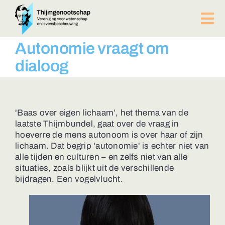
Ga
naar
Tog
inhoud
Nav
PUBLICATIES
Autonomie vraagt om
BIJEENKOMSTEN
dialoog
ACTUEEL
Over ons
Afdelingen
'Baas over eigen lichaam’, het thema van de
laatste Thijmbundel, gaat over de vraag in
Lid worden?
hoeverre de mens autonoom is over haar of zijn
Contact
lichaam. Dat begrip 'autonomie' is echter niet van
alle tijden en culturen – en zelfs niet van alle
ZOEKEN
situaties, zoals blijkt uit de verschillende
NAAR:
bijdragen. Een vogelvlucht.