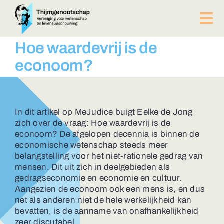
Ga
naar
Tog
inhoud
Nav
PUBLICATIES
Hoe waardevrij is de
BIJEENKOMSTEN
econoom?
ACTUEEL
Over ons
Afdelingen
In dit artikel op MeJudice buigt Eelke de Jong
zich over de vraag: Hoe waardevrij is de
Lid worden?
econoom? De afgelopen decennia is binnen de
Contact
economische wetenschap steeds meer
belangstelling voor het niet-rationele gedrag van
ZOEKEN
mensen. Dit uit zich in deelgebieden als
NAAR:
gedragseconomie en economie en cultuur.
Aangezien de econoom ook een mens is, en dus
net als anderen niet de hele werkelijkheid kan
bevatten, is de aanname van onafhankelijkheid
zeer discutabel.