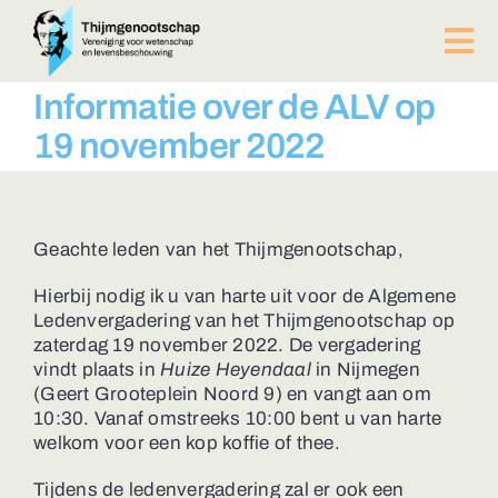
Ga
naar
Tog
inhoud
Nav
PUBLICATIES
Informatie over de ALV op
BIJEENKOMSTEN
19 november 2022
ACTUEEL
Over ons
Afdelingen
Geachte leden van het Thijmgenootschap,
Lid worden?
Hierbij nodig ik u van harte uit voor de Algemene
Contact
Ledenvergadering van het Thijmgenootschap op
zaterdag 19 november 2022. De vergadering
ZOEKEN
vindt plaats in
Huize Heyendaal
in Nijmegen
NAAR:
(Geert Grooteplein Noord 9) en vangt aan om
10:30. Vanaf omstreeks 10:00 bent u van harte
welkom voor een kop koffie of thee.
Tijdens de ledenvergadering zal er ook een