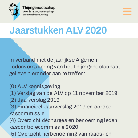
Ga
naar
Tog
inhoud
Nav
PUBLICATIES
Jaarstukken ALV 2020
BIJEENKOMSTEN
ACTUEEL
Over ons
In verband met de jaarljkse Algemen
Afdelingen
Ledenvergadering van het Thijmgenootschap,
gelieve hieronder aan te treffen:
Lid worden?
Contact
(0) ALV kennisgeving
(1) Verslag van de ALV op 11 november 2019
ZOEKEN
(2) Jaarverslag 2019
NAAR:
(3) Financieel Jaarverslag 2019 en oordeel
kascommissie
(4) Overzicht décharges en benoeming leden
kascontrolecommissie 2020
(5) Overzicht herbenoeming van raads- en