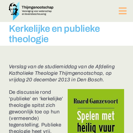
Ga
naar
Tog
inhoud
Nav
PUBLICATIES
Kerkelijke en publieke
BIJEENKOMSTEN
theologie
ACTUEEL
Over ons
Afdelingen
Verslag van de studiemiddag van de Afdeling
Katholieke Theologie Thijmgenootschap, op
Lid worden?
vrijdag 20 december 2013 in Den Bosch.
Contact
De discussie rond
ZOEKEN
‘publieke’ en ‘kerkelijke’
NAAR:
theologie spitst zich
gewoonlijk toe op hun
(vermeende)
tegenstelling. Publieke
theologie heet vrij,