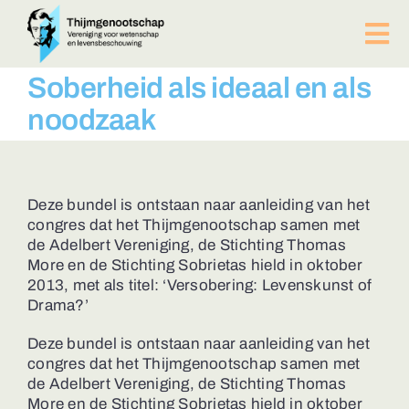
Ga
naar
Tog
inhoud
Nav
PUBLICATIES
Soberheid als ideaal en als
BIJEENKOMSTEN
noodzaak
ACTUEEL
Over ons
Afdelingen
Deze bundel is ontstaan naar aanleiding van het
congres dat het Thijmgenootschap samen met
Lid worden?
de Adelbert Vereniging, de Stichting Thomas
Contact
More en de Stichting Sobrietas hield in oktober
2013, met als titel: ‘Versobering: Levenskunst of
ZOEKEN
Drama?’
NAAR:
Deze bundel is ontstaan naar aanleiding van het
congres dat het Thijmgenootschap samen met
de Adelbert Vereniging, de Stichting Thomas
More en de Stichting Sobrietas hield in oktober