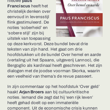
nieuwe
paus
Franciscus
heeft het
christelijk denken over
eenvoud in levensstijl
flink gestimuleerd. De
noties ‘soberheid’ en
‘sobere stijl’ zijn bij
uitstek van toepassing
op deze kerkvorst. Deze bundel bevat drie
teksten van zijn hand. Het gaat om drie
hoofdstukken uit de bundel Over hemel en aarde
(vertaling uit het Spaans, uitgeverij Lannoo), die
Bergoglio als kardinaal heeft geschreven. Het zijn
dialogen met de joodse voorman Skorka, waarin
een veelheid van thema’s de revue passeert.
In zijn commentaar op het hoofdstuk ‘Over geld’
haakt
Arjan Broers
aan bij cultuurkritische
noties. Iemand die zegt dat hij ‘een rijk leven’
heeft gehad doelt op een immateriële
component. Uit de economische crisis kunnen