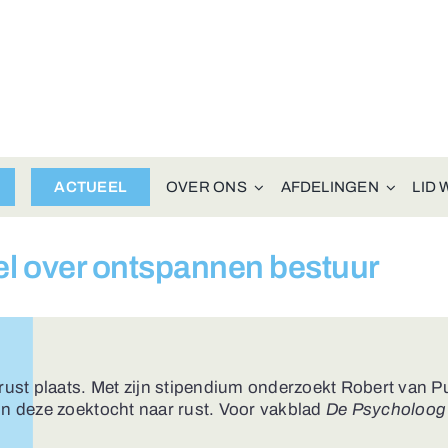
ACTUEEL
OVER ONS
AFDELINGEN
LID
el over ontspannen bestuur
 rust plaats. Met zijn stipendium onderzoekt Robert van P
in deze zoektocht naar rust. Voor vakblad
De Psycholoog