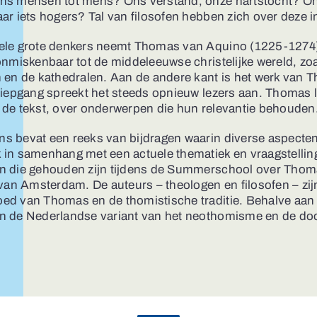
ns mensen tot mens? Ons verstand, onze hartstocht? Onze
ar iets hogers? Tal van filosofen hebben zich over deze 
ele grote denkers neemt Thomas van Aquino (1225-1274) e
onmiskenbaar tot de middeleeuwse christelijke wereld, zo
 en de kathedralen. Aan de andere kant is het werk van T
diepgang spreekt het steeds opnieuw lezers aan. Thomas l
 de tekst, over onderwerpen die hun relevantie behouden
s bevat een reeks van bijdragen waarin diverse aspecte
in samenhang met een actuele thematiek en vraagstelling
n die gehouden zijn tijdens de Summerschool over Thom
 van Amsterdam. De auteurs – theologen en filosofen – zi
ed van Thomas en de thomistische traditie. Behalve aan
n de Nederlandse variant van het neothomisme en de doo
.