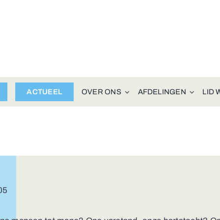
ACTUEEL
OVER ONS
AFDELINGEN
LID
05