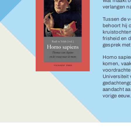
Wat maakt o
verlangen na
Tussen de v
behoort hij 
kruistochten
frisheid en 
gesprek met
Homo sapien
komen, vaak 
voordrachte
Universiteit
gedachtengo
aandacht aa
vorige eeuw