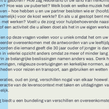
t u geboren? Hoe zag Nederland of uw land van herkomst 
en? Hoe was uw puberteit? Welk boek en welke muziek h
leven – hoe hebben u en uw partner besloten wie er (hoofd
namelijk) voor de kost werkte? En als u al gestopt bent
met werken? Voelt u de zorg voor hulpbehoevende naast
 of een activiteit die u alleen doet als het in uw eigen we
en op deze vragen voelen voor u uniek omdat het om uw e
eerder overeenkomen met de antwoorden van uw leeftijd
orden die iemand geeft die 30 jaar ouder of jonger is da
ijn in velerlei opzicht anders omdat ze meer of minder la
in ze belangrijke beslissingen namen anders was. Denk hi
romingen, religieuze overtuigingen en kerkelijke normen
heden voor reizen en transport, aan gebruiken en wetten
raties, oud en jong, verschillen nogal van elkaar hoewel
teractie van de levenscontext met taken en uitdagingen van
lijk.
 biedt u een bundeling van verschillen en overeenkomst