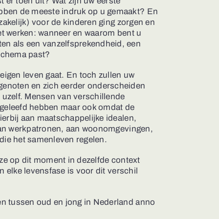
er toen uit? Wat zijn uw eerste
ebben de meeste indruk op u gemaakt? En
zakelijk) voor de kinderen ging zorgen en
 met werken: wanneer en waarom bent u
en als een vanzelfsprekendheid, een
rkschema past?
igen leven gaat. En toch zullen uw
genoten en zich eerder onderscheiden
n uzelf. Mensen van verschillende
ng geleefd hebben maar ook omdat de
erbij aan maatschappelijke idealen,
, aan werkpatronen, aan woonomgevingen,
 die het samenleven regelen.
 ze op dit moment in dezelfde context
 elke levensfase is voor dit verschil
en tussen oud en jong in Nederland anno