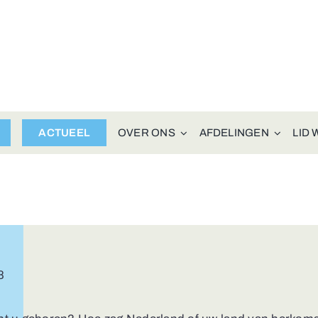
ACTUEEL
OVER ONS
AFDELINGEN
LID
8