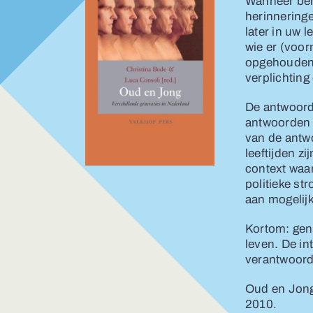
Wanneer ben
herinnering
later in uw 
wie er (voor
opgehouden 
verplichting
De antwoord
antwoorden 
van de antwo
leeftijden z
context waar
politieke st
aan mogelijk
Kortom: gene
leven. De in
verantwoorde
Oud en Jong
2010.