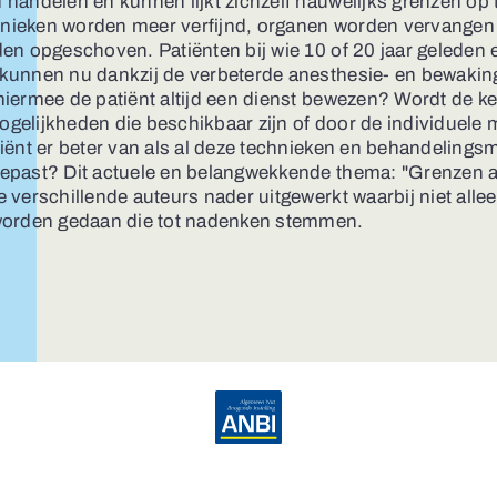
handelen en kunnen lijkt zichzelf nauwelijks grenzen op 
chnieken worden meer verfijnd, organen worden vervangen
en opgeschoven. Patiënten bij wie 10 of 20 jaar geleden e
kunnen nu dankzij de verbeterde anesthesie- en bewaki
hiermee de patiënt altijd een dienst bewezen? Wordt de 
gelijkheden die beschikbaar zijn of door de individuele
tiënt er beter van als al deze technieken en behandelin
epast? Dit actuele en belangwekkende thema: "Grenzen aa
 verschillende auteurs nader uitgewerkt waarbij niet all
worden gedaan die tot nadenken stemmen.