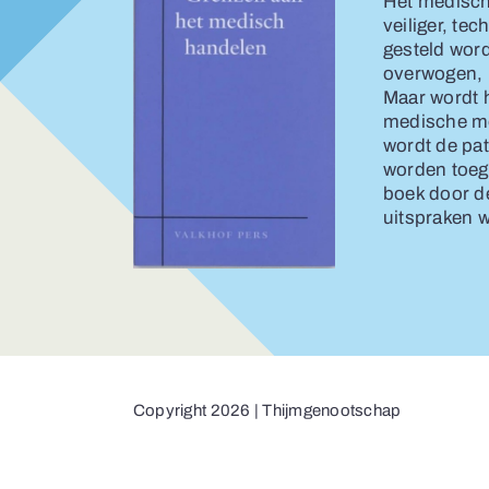
Het medisch 
veiliger, te
gesteld word
overwogen, 
Maar wordt 
medische mo
wordt de pa
worden toeg
boek door de
uitspraken 
Copyright 2026 | Thijmgenootschap