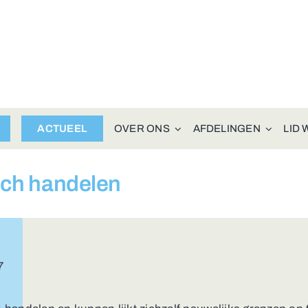
ACTUEEL
OVER ONS
AFDELINGEN
LID
sch handelen
7