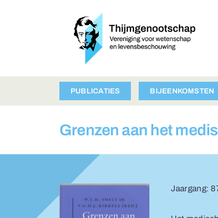
Ga
naar
inhoud
PUBLICATIES
BIJEENKOMSTEN
Grenzen aan het medi
Jaargang: 8