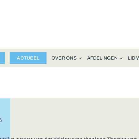
ACTUEEL
OVER ONS
AFDELINGEN
LID
6