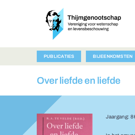
Ga
naar
inhoud
PUBLICATIES
BIJEENKOMSTEN
Over liefde en liefde
Jaargang: 8