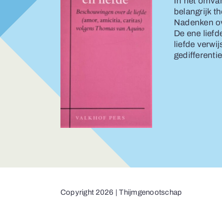
In het omva
belangrijk t
Nadenken ove
De ene liefd
liefde verwi
gedifferenti
Copyright 2026 | Thijmgenootschap