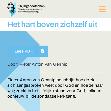
Ga
naar
Tog
inhoud
Nav
PUBLICATIES
Het hart boven zichzelf uit
BIJEENKOMSTEN
ACTUEEL
Over ons
Lees PDF
Afdelingen
Lid worden?
Door: Pieter Anton van Gennip
Contact
ZOEKEN
Pieter Anton van Gennip beschrijft hoe de ziel
NAAR:
zich aangesproken weet door God en hoe ze haar
weg zoekt in het lijfelijke staan voor God, telkens
opnieuw, bij de zondagse kerkgang.