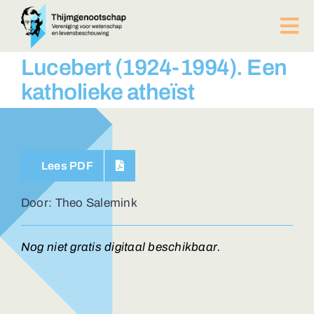
Ga
naar
Tog
inhoud
Nav
PUBLICATIES
Lucebert (1924-1994). Een
BIJEENKOMSTEN
katholieke atheïst
ACTUEEL
Over ons
Afdelingen
Lees PDF
Lid worden?
Contact
Door: Theo Salemink
ZOEKEN
NAAR:
Nog niet gratis digitaal beschikbaar.