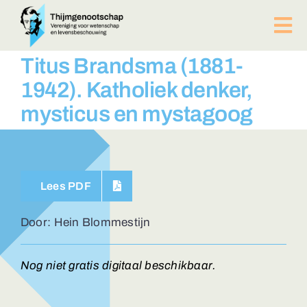
Ga
naar
Tog
inhoud
Nav
PUBLICATIES
Titus Brandsma (1881-
BIJEENKOMSTEN
1942). Katholiek denker,
ACTUEEL
mysticus en mystagoog
Over ons
Afdelingen
Lid worden?
Lees PDF
Contact
ZOEKEN
Door: Hein Blommestijn
NAAR:
Nog niet gratis digitaal beschikbaar.