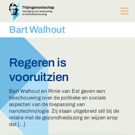
Ga
naar
Tog
inhoud
Nav
PUBLICATIES
Bart Walhout
BIJEENKOMSTEN
ACTUEEL
Over ons
Regeren is
Afdelingen
vooruitzien
Lid worden?
Contact
Bart Walhout en Rinie van Est geven een
ZOEKEN
beschouwing over de politieke en sociale
NAAR:
aspecten van de toepassing van
nanotechnologie. Zij staan uitgebreid stil bij de
relatie met de gezondheidszorg en wijzen erop
dat […]