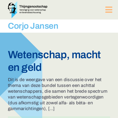
Ga
naar
Tog
inhoud
Nav
PUBLICATIES
Corjo Jansen
BIJEENKOMSTEN
ACTUEEL
Over ons
Wetenschap, macht
Afdelingen
en geld
Lid worden?
Contact
Dit is de weergave van een discussie over het
ZOEKEN
thema van deze bundel tussen een achttal
NAAR:
wetenschappers, die samen het brede spectrum
van wetenschapsgebieden vertegenwoordigen
(dus afkomstig uit zowel alfa- als bèta- en
gammarichtingen), […]