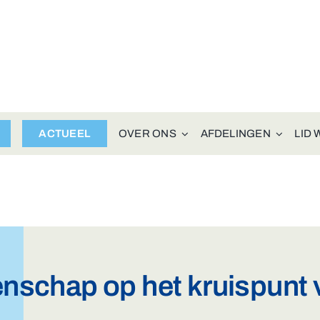
ACTUEEL
OVER ONS
AFDELINGEN
LID
enschap op het kruispunt 