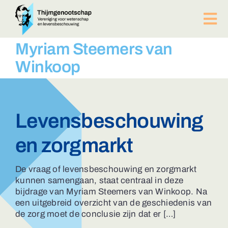
Ga
naar
Tog
inhoud
Nav
PUBLICATIES
Myriam Steemers van
BIJEENKOMSTEN
Winkoop
ACTUEEL
Over ons
Afdelingen
Levensbeschouwing
Lid worden?
en zorgmarkt
Contact
ZOEKEN
De vraag of levensbeschouwing en zorgmarkt
NAAR:
kunnen samengaan, staat centraal in deze
bijdrage van Myriam Steemers van Winkoop. Na
een uitgebreid overzicht van de geschiedenis van
de zorg moet de conclusie zijn dat er […]