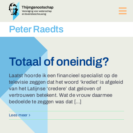
Ga
naar
Tog
inhoud
Nav
PUBLICATIES
Peter Raedts
BIJEENKOMSTEN
ACTUEEL
Over ons
Totaal of oneindig?
Afdelingen
Lid worden?
Laatst hoorde ik een financieel specialist op de
televisie zeggen dat het woord ‘krediet’ is afgeleid
Contact
van het Latijnse ‘credere’ dat geloven of
ZOEKEN
vertrouwen betekent. Wat de vrouw daarmee
NAAR:
bedoelde te zeggen was dat […]
Lees meer