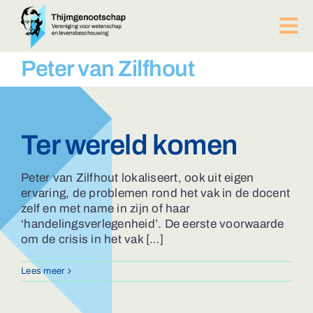
Ga
naar
Tog
inhoud
Nav
PUBLICATIES
Peter van Zilfhout
BIJEENKOMSTEN
ACTUEEL
Over ons
Ter wereld komen
Afdelingen
Lid worden?
Peter van Zilfhout lokaliseert, ook uit eigen
ervaring, de problemen rond het vak in de docent
Contact
zelf en met name in zijn of haar
ZOEKEN
‘handelingsverlegenheid’. De eerste voorwaarde
NAAR:
om de crisis in het vak […]
Lees meer