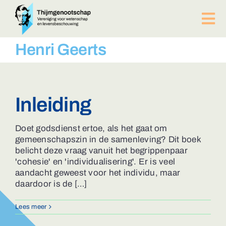
Ga
naar
Tog
inhoud
Nav
PUBLICATIES
Henri Geerts
BIJEENKOMSTEN
ACTUEEL
Over ons
Inleiding
Afdelingen
Lid worden?
Doet godsdienst ertoe, als het gaat om
gemeenschapszin in de samenleving? Dit boek
Contact
belicht deze vraag vanuit het begrippenpaar
ZOEKEN
'cohesie' en 'individualisering'. Er is veel
NAAR:
aandacht geweest voor het individu, maar
daardoor is de […]
Lees meer