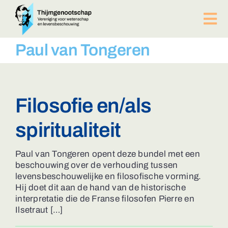
Ga
naar
Tog
inhoud
Nav
PUBLICATIES
Paul van Tongeren
BIJEENKOMSTEN
ACTUEEL
Over ons
Filosofie en/als
Afdelingen
spiritualiteit
Lid worden?
Contact
Paul van Tongeren opent deze bundel met een
ZOEKEN
beschouwing over de verhouding tussen
NAAR:
levensbeschouwelijke en filosofische vorming.
Hij doet dit aan de hand van de historische
interpretatie die de Franse filosofen Pierre en
Ilsetraut […]